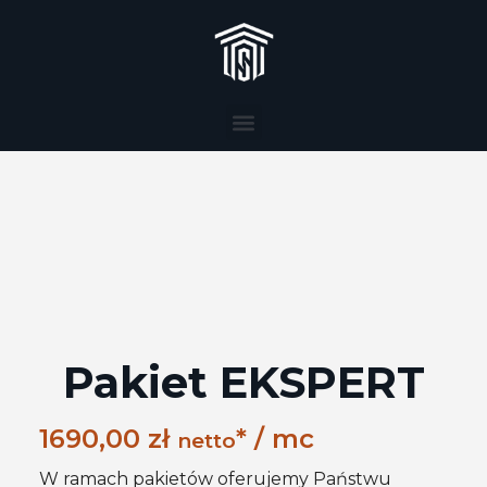
Pakiet EKSPERT
1690,00
zł
* / mc
netto
W ramach pakietów oferujemy Państwu